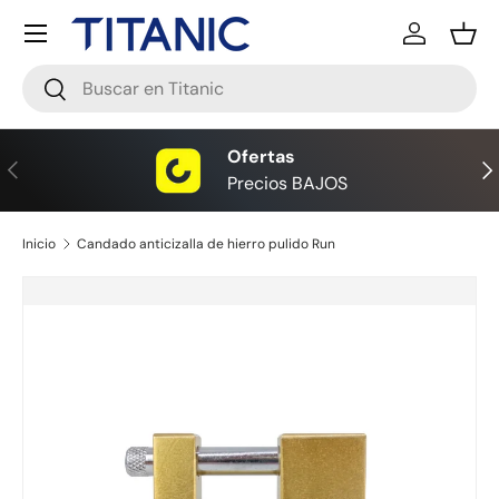
Menú
Ir al contenido
Iniciar ses
Ces
Buscar
Buscar
Ofertas
Anterior
Sig
Precios BAJOS
Inicio
Candado anticizalla de hierro pulido Run