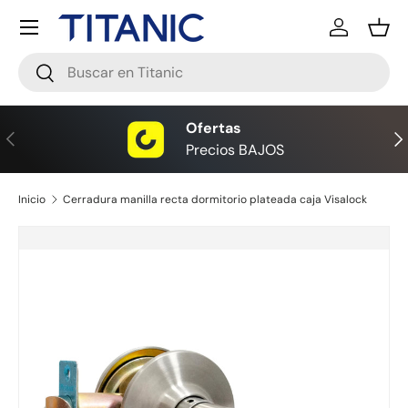
Menú
Ir al contenido
Iniciar ses
Ces
Buscar
Buscar
Ofertas
Anterior
Sig
Precios BAJOS
Inicio
Cerradura manilla recta dormitorio plateada caja Visalock