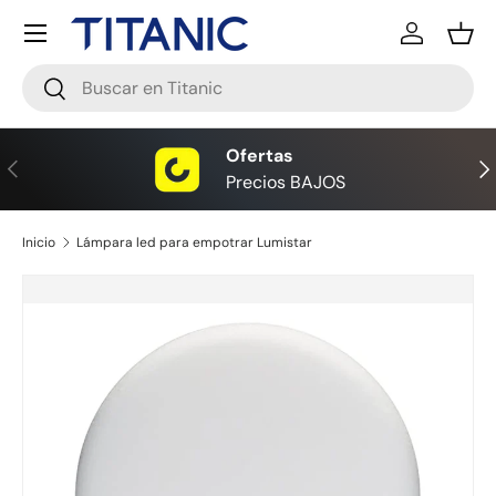
Menú
Ir al contenido
Iniciar ses
Ces
Buscar
Buscar
Ofertas
Anterior
Sig
Precios BAJOS
Inicio
Lámpara led para empotrar Lumistar