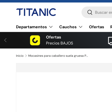
Buscar
Ir al contenido
Buscar
Departamentos
Cauchos
Ofertas
Ofertas
Anterior
Precios BAJOS
Inicio
Mocasines para caballero suela gruesa Powerfik
La imagen 2 ya está disponible en la vista de galería