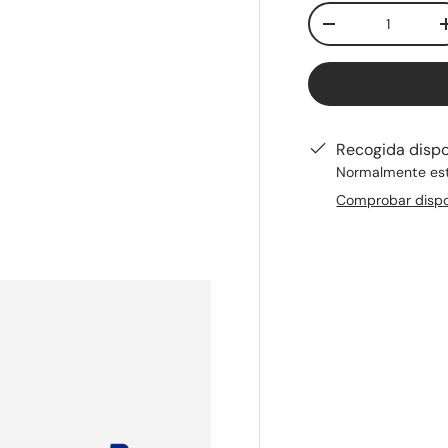
Cant.
-
ería
Recogida disp
Normalmente está
Comprobar dispon