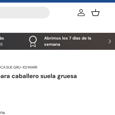
Iniciar sesión
Cesta
ás
Abrimos los 7 días de la
Sigu
OS
semana
CA.SUE.GRU-10/MARR
ara caballero suela gruesa
eña