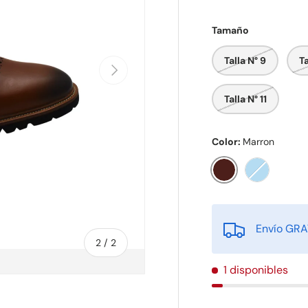
Tamaño
Talla N° 9
Ta
Siguiente
Talla N° 11
Color:
Marron
Marron
Azul
Envío GRAT
de
2
/
2
1 disponibles