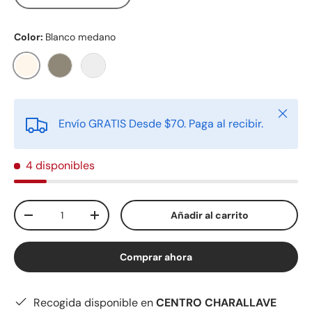
Color:
Blanco medano
Blanco medano
Gris concreto
Neutro
Cerrar
Envío GRATIS Desde $70. Paga al recibir.
4 disponibles
Cant.
Añadir al carrito
-
+
Comprar ahora
Recogida disponible en
CENTRO CHARALLAVE