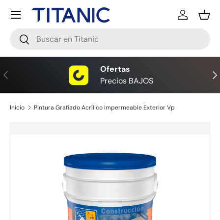
Menú
Ir al contenido
Iniciar ses
Ces
Buscar
Buscar
Ofertas
Anterior
Sig
Precios BAJOS
Inicio
Pintura Grafiado Acrílico Impermeable Exterior Vp