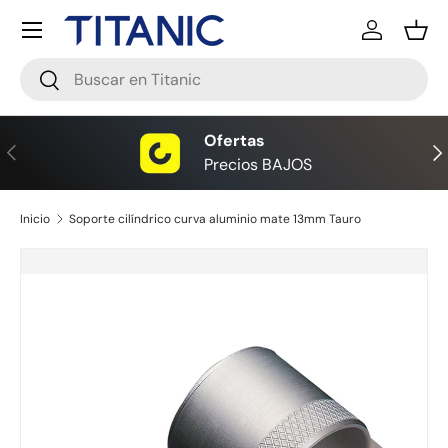
Menú
Ir al contenido
Iniciar ses
Ces
Buscar
Buscar
Ofertas
Anterior
Sig
Precios BAJOS
Inicio
Soporte cilíndrico curva aluminio mate 13mm Tauro