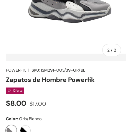
de
2
/
2
POWERFIK
|
SKU:
ISM291-003/39-GR/BL
Zapatos de Hombre Powerfik
Oferta
$8.00
$17.00
Color:
Gris/Blanco