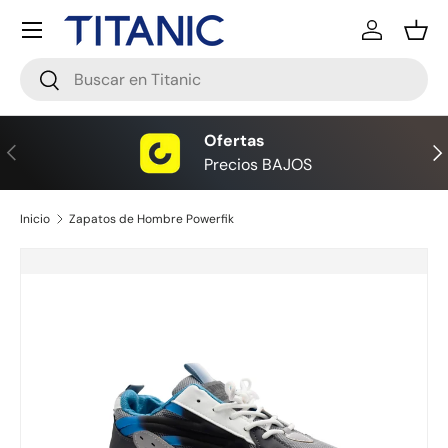
Menú
Ir al contenido
Iniciar ses
Ces
Buscar
Buscar
Ofertas
Anterior
Sig
Precios BAJOS
Inicio
Zapatos de Hombre Powerfik
La imagen 2 ya está disponible en la vista de galería